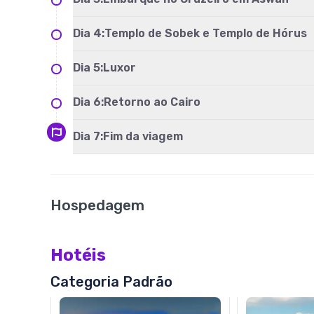
Dia
4
:
Templo de Sobek e Templo de Hórus
Dia
5
:
Luxor
Dia
6
:
Retorno ao Cairo
Dia
7
:
Fim da viagem
Hospedagem
Hotéis
Categoria Padrão