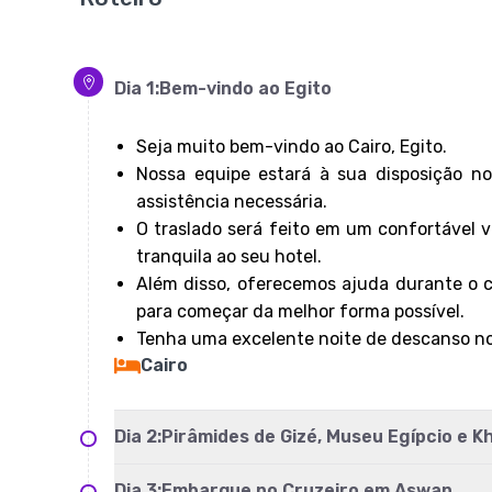
Dia
1
:
Bem-vindo ao Egito
Seja muito bem-vindo ao Cairo, Egito.
Nossa equipe estará à sua disposição no
assistência necessária.
O traslado será feito em um confortável
tranquila ao seu hotel.
Além disso, oferecemos ajuda durante o c
para começar da melhor forma possível.
Tenha uma excelente noite de descanso no
Cairo
Dia
2
:
Pirâmides de Gizé, Museu Egípcio e Kha
Dia
3
:
Embarque no Cruzeiro em Aswan