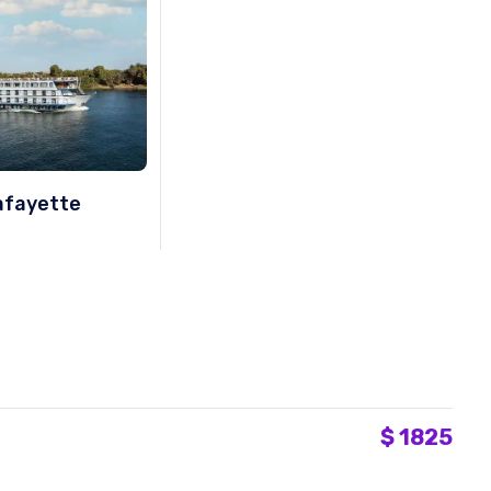
afayette
$
1825