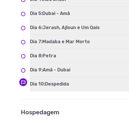
Dia
5
:
Dubai - Amã
Dia
6
:
Jerash, Ajloun e Um Qais
Dia
7
:
Madaba e Mar Morto
Dia
8
:
Petra
Dia
9
:
Amã - Dubai
Dia
10
:
Despedida
Hospedagem