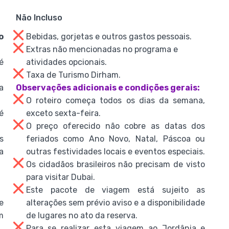
Não Incluso
o
Bebidas, gorjetas e outros gastos pessoais.
Extras não mencionadas no programa e
é
atividades opcionais.
Taxa de Turismo Dirham.
a
Observações adicionais e condições gerais:
O roteiro começa todos os dias da semana,
é
exceto sexta-feira.
O preço oferecido não cobre as datas dos
s
feriados como Ano Novo, Natal, Páscoa ou
a
outras festividades locais e eventos especiais.
Os cidadãos brasileiros não precisam de visto
para visitar Dubai.
Este pacote de viagem está sujeito as
e
alterações sem prévio aviso e a disponibilidade
m
de lugares no ato da reserva.
Para se realizar esta viagem ao Jordânia e