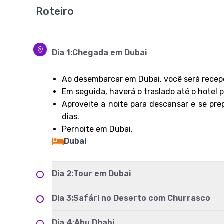
Roteiro
Dia
1
:
Chegada em Dubai
Ao desembarcar em Dubai, você será recepci
Em seguida, haverá o traslado até o hotel
Aproveite a noite para descansar e se pr
dias.
Pernoite em Dubai.
Dubai
Dia
2
:
Tour em Dubai
Dia
3
:
Safári no Deserto com Churrasco
Dia
4
:
Abu Dhabi