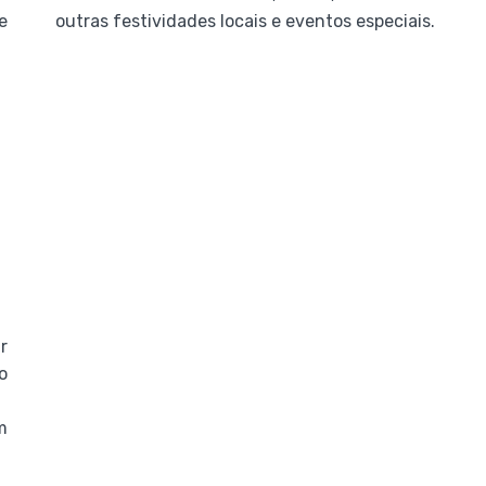
e
outras festividades locais e eventos especiais.
r
o
m