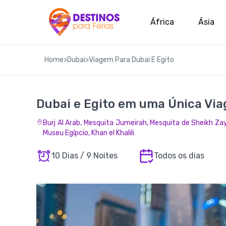
África
Ásia
Home
>
Dubai
>
Viagem Para Dubai E Egito
Dubai e Egito em uma Única Vi
Burj Al Arab, Mesquita Jumeirah, Mesquita de Sheikh Zay
Museu Egípcio, Khan el Khalili
10 Dias / 9 Noites
Todos os dias