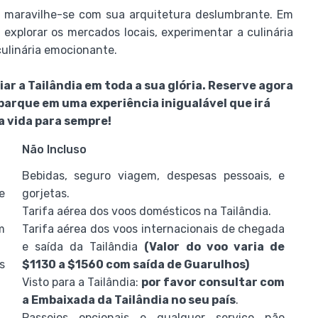
e maravilhe-se com sua arquitetura deslumbrante. Em
explorar os mercados locais, experimentar a culinária
culinária emocionante.
ar a Tailândia em toda a sua glória. Reserve agora
mbarque em uma experiência inigualável que irá
a vida para sempre!
Não Incluso
Bebidas, seguro viagem, despesas pessoais, e
e
gorjetas.
Tarifa aérea dos voos domésticos na Tailândia.
m
Tarifa aérea dos voos internacionais de chegada
e saída da Tailândia
(Valor do voo varia de
s
$1130 a $1560 com saída de Guarulhos)
Visto para a Tailândia:
por favor consultar com
a Embaixada da Tailândia no seu país
.
Passeios opcionais e qualquer serviço não