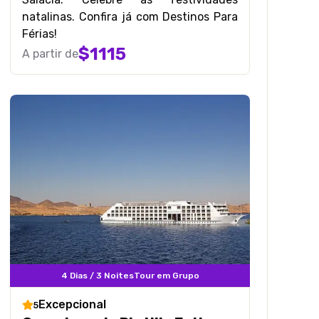
natalinas. Confira já com Destinos Para
Férias!
$
1115
A partir de
4 Dias / 3 Noites
Tour em Grupo
Excepcional
5