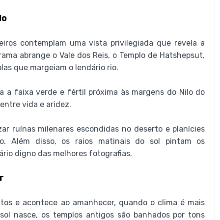
lo
eiros contemplam uma vista privilegiada que revela a
orama abrange o Vale dos Reis, o Templo de Hatshepsut,
as que margeiam o lendário rio.
a a faixa verde e fértil próxima às margens do Nilo do
ntre vida e aridez.
zar ruínas milenares escondidas no deserto e planícies
o. Além disso, os raios matinais do sol pintam os
io digno das melhores fotografias.
r
tos e acontece ao amanhecer, quando o clima é mais
sol nasce, os templos antigos são banhados por tons