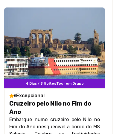
4 Dias / 3 Noites
Tour em Grupo
Excepcional
5
Cruzeiro pelo Nilo no Fim do
Ano
Embarque numo cruzeiro pelo Nilo no
Fim do Ano inesquecível a bordo do MS
Salacia. Celebre as festividades