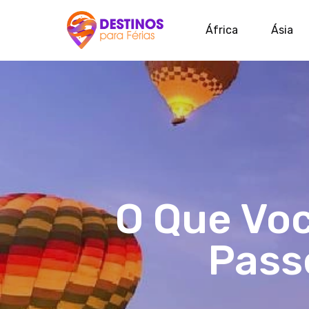
África
Ásia
O Que Voc
Pass