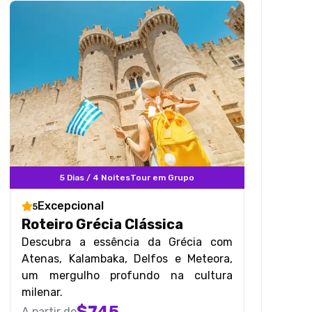
5 Dias / 4 Noites
Tour em Grupo
Excepcional
5
Roteiro Grécia Clássica
Descubra a essência da Grécia com
Atenas, Kalambaka, Delfos e Meteora,
um mergulho profundo na cultura
milenar.
A partir de