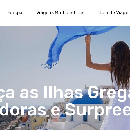
Europa
Viagens Multidestinos
Guia de Viage
a as Ilhas Greg
doras e Surpre