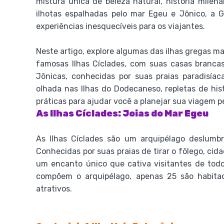
mistura única de beleza natural, história milen
ilhotas espalhadas pelo mar Egeu e Jônico, a 
experiências inesquecíveis para os viajantes.
Neste artigo, explore algumas das ilhas gregas 
famosas Ilhas Cíclades, com suas casas brancas
Jônicas, conhecidas por suas praias paradisí
olhada nas Ilhas do Dodecaneso, repletas de hist
práticas para ajudar você a planejar sua viagem p
As Ilhas Cíclades: Joias do Mar Egeu
As Ilhas Cíclades são um arquipélago deslumbr
Conhecidas por suas praias de tirar o fôlego, cid
um encanto único que cativa visitantes de todo
compõem o arquipélago, apenas 25 são habita
atrativos.