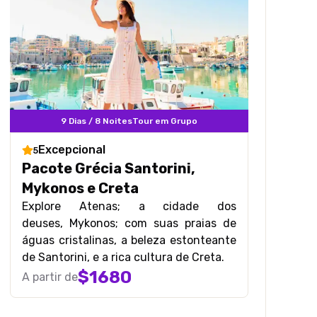
9 Dias / 8 Noites
Tour em Grupo
Excepcional
5
Pacote Grécia Santorini,
Mykonos e Creta
Explore Atenas; a cidade dos
deuses,
Mykonos; com suas praias de
águas cristalinas, a
beleza estonteante
de Santorini, e
a rica cultura de Creta.
$
1680
A partir de