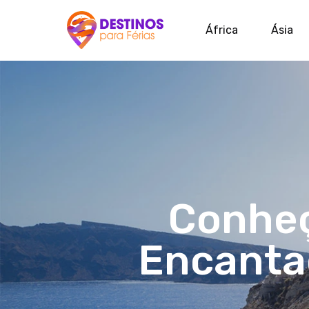
África
Ásia
Conheç
Encanta