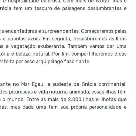
ar e hospitalidade calorosa. Com mais de 6.000 ilhas e
Grécia tem um tesouro de paisagens deslumbrantes e
mais encantadoras e surpreendentes. Começaremos pelas
 e cúpulas azuis. Em seguida, descobriremos as Ilhas
acas e vegetação exuberante. Também vamos dar uma
ória e beleza natural. Por fim, compartilharemos dicas
erfeita por esse arquipélago fascinante.
ante no Mar Egeu, a sudeste da Grécia continental.
ades pitorescas e vida noturna animada, essas ilhas têm
 o mundo. Entre as mais de 2.000 ilhas e ilhotas que
das, mas cada uma tem sua própria personalidade e